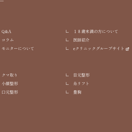
Q&A
１８歳未満の方について
コラム
医師紹介
モニターについて
eクリニックグループサイト
クマ取り
目元整形
小顔整形
糸リフト
口元整形
豊胸